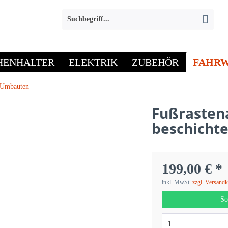
HENHALTER
ELEKTRIK
ZUBEHÖR
FAHRW
-Umbauten
Fußrasten
beschicht
199,00 € *
inkl. MwSt.
zzgl. Versand
So