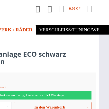
0,00 € *
ERK / RÄDER
VERSCHLEISS/TUNING/WERKZ
anlage ECO schwarz
en
kosten
fort versandfertig, Lieferzeit ca. 1-3 Werktage
In den
Warenkorb