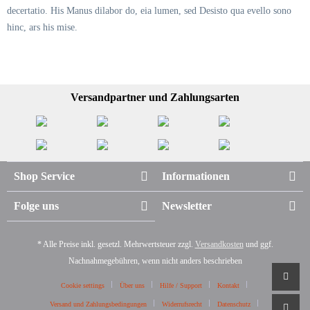
decertatio. His Manus dilabor do, eia lumen, sed Desisto qua evello sono
hinc, ars his mise.
Versandpartner und Zahlungsarten
Shop Service
Informationen
Folge uns
Newsletter
* Alle Preise inkl. gesetzl. Mehrwertsteuer zzgl.
Versandkosten
und ggf.
Nachnahmegebühren, wenn nicht anders beschrieben
Cookie settings
Über uns
Hilfe / Support
Kontakt
Versand und Zahlungsbedingungen
Widerrufsrecht
Datenschutz