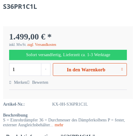
S36PR1C1L
1.499,00 € *
inkl. MwSt.
zzgl. Versandkosten
Sofort versandfertig, Lieferzeit ca. 1-3 Werktage
In den
Warenkorb
Merken
Bewerten
Artikel-Nr.:
KX-0H-S36PR1C1L
Beschreibung
S = Einrohrdämpfer 36 = Durchmesser des Dämpferkolbens P = fester,
externer Ausgleichsbehälter...
mehr