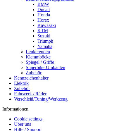
BMW
Ducati
Honda
Horex
Kawasaki
KTM
Suzuki
Triumph
Yamaha
Lenkerenden
Klemmböcke
Spiegel / Griffe
Superbike-Umbauten
Zubehör
Kennzeichenhalter
Elektrik
Zubehör
Fahrwerk / Räder
Verschleiß/Tuning/Werkzeug
Informationen
Cookie settings
Über uns
Hilfe / Support