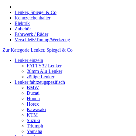
Lenker, Spiegel & Co
Kennzeichenhalter
Elektrik
Zubehör
Fahrwerk / Räder
Verschleiß/Tuning/Werkzeug
Zur Kategorie Lenker, Spiegel & Co
Lenker einzeln
FATTY32 Lenker
28mm Alu-Lenker
zöllige Lenker
Lenker fahrzeugspezifisch
BMW
Ducati
Honda
Horex
Kawasaki
KTM
Suzuki
Triumph
Yamaha