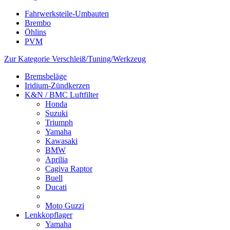
Fahrwerksteile-Umbauten
Brembo
Öhlins
PVM
Zur Kategorie Verschleiß/Tuning/Werkzeug
Bremsbeläge
Iridium-Zündkerzen
K&N / BMC Luftfilter
Honda
Suzuki
Triumph
Yamaha
Kawasaki
BMW
Aprilia
Cagiva Raptor
Buell
Ducati
Moto Guzzi
Lenkkopflager
Yamaha