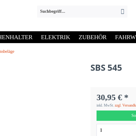
HENHALTER
ELEKTRIK
ZUBEHÖR
FAHRW
msbeläge
SBS 545
30,95 € *
inkl. MwSt.
zzgl. Versand
So