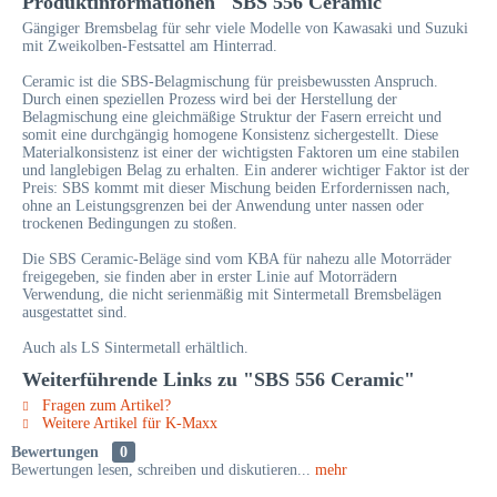
Produktinformationen "SBS 556 Ceramic"
Gängiger Bremsbelag für sehr viele Modelle von Kawasaki und Suzuki
mit Zweikolben-Festsattel am Hinterrad.
Ceramic ist die SBS-Belagmischung für preisbewussten Anspruch.
Durch einen speziellen Prozess wird bei der Herstellung der
Belagmischung eine gleichmäßige Struktur der Fasern erreicht und
somit eine durchgängig homogene Konsistenz sichergestellt. Diese
Materialkonsistenz ist einer der wichtigsten Faktoren um eine stabilen
und langlebigen Belag zu erhalten. Ein anderer wichtiger Faktor ist der
Preis: SBS kommt mit dieser Mischung beiden Erfordernissen nach,
ohne an Leistungsgrenzen bei der Anwendung unter nassen oder
trockenen Bedingungen zu stoßen.
Die SBS Ceramic-Beläge sind vom KBA für nahezu alle Motorräder
freigegeben, sie finden aber in erster Linie auf Motorrädern
Verwendung, die nicht serienmäßig mit Sintermetall Bremsbelägen
ausgestattet sind.
Auch als LS Sintermetall erhältlich.
Weiterführende Links zu "SBS 556 Ceramic"
Fragen zum Artikel?
Weitere Artikel für K-Maxx
Bewertungen
0
Bewertungen lesen, schreiben und diskutieren...
mehr