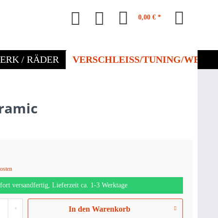
0,00 € *
ERK / RÄDER
VERSCHLEISS/TUNING/WERKZ
eramic
kosten
fort versandfertig, Lieferzeit ca. 1-3 Werktage
In den
Warenkorb