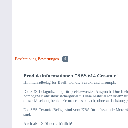
Beschreibung
Bewertungen
0
Produktinformationen "SBS 614 Ceramic"
Hinmterradbelag für Buell, Honda, Suzuki und Triumph.
Die SBS-Belagmischung für preisbewussten Anspruch. Durch eine
homogene Konsistenz sichergestellt. Diese Materialkonsistenz is
dieser Mischung beiden Erfordernissen nach, ohne an Leistungs
Die SBS Ceramic-Beläge sind vom KBA für nahezu alle Motorräder
sind.
Auch als LS-Sinter erhältlich!