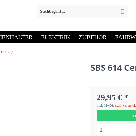
HENHALTER
ELEKTRIK
ZUBEHÖR
FAHRW
msbeläge
SBS 614 C
29,95 € *
inkl. MwSt.
zzgl. Versand
So