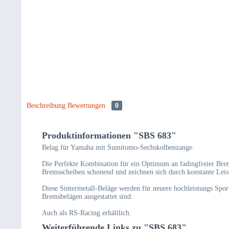
Beschreibung
Bewertungen
0
Produktinformationen "SBS 683"
Belag für Yamaha mit Sumitomo-Sechskolbenzange.
Die Perfekte Kombination für ein Optimum an fadingfreier Brem
Bremsscheiben schonend und zeichnen sich durch konstante Leist
Diese Sintermetall-Beläge werden für neuere hochleistungs Spo
Bremsbelägen ausgestattet sind.
Auch als RS-Racing erhältlich.
Weiterführende Links zu "SBS 683"