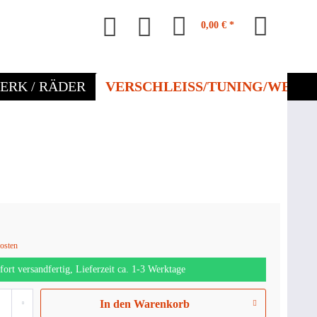
0,00 € *
ERK / RÄDER
VERSCHLEISS/TUNING/WERKZ
kosten
fort versandfertig, Lieferzeit ca. 1-3 Werktage
In den
Warenkorb