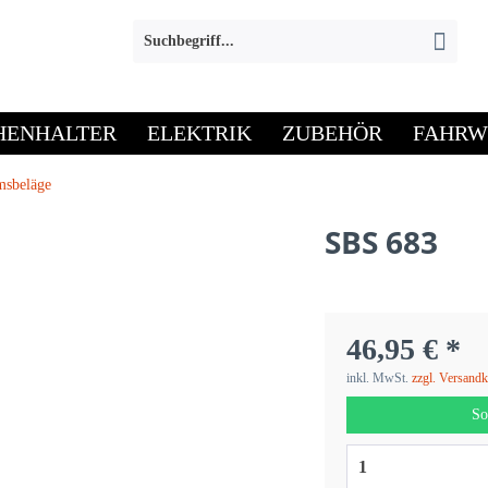
HENHALTER
ELEKTRIK
ZUBEHÖR
FAHRW
msbeläge
SBS 683
46,95 € *
inkl. MwSt.
zzgl. Versand
So