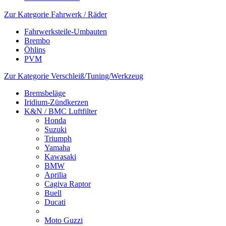
Zur Kategorie Fahrwerk / Räder
Fahrwerksteile-Umbauten
Brembo
Öhlins
PVM
Zur Kategorie Verschleiß/Tuning/Werkzeug
Bremsbeläge
Iridium-Zündkerzen
K&N / BMC Luftfilter
Honda
Suzuki
Triumph
Yamaha
Kawasaki
BMW
Aprilia
Cagiva Raptor
Buell
Ducati
Moto Guzzi