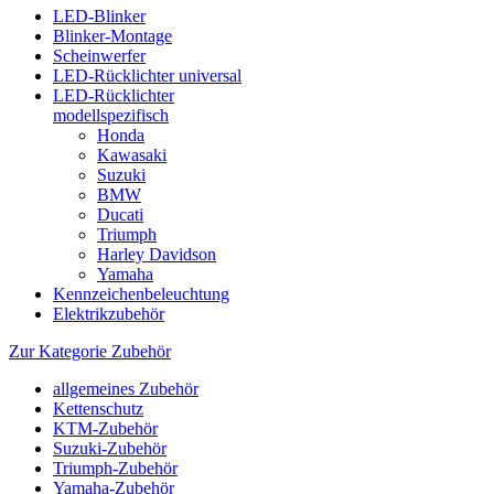
LED-Blinker
Blinker-Montage
Scheinwerfer
LED-Rücklichter universal
LED-Rücklichter
modellspezifisch
Honda
Kawasaki
Suzuki
BMW
Ducati
Triumph
Harley Davidson
Yamaha
Kennzeichenbeleuchtung
Elektrikzubehör
Zur Kategorie Zubehör
allgemeines Zubehör
Kettenschutz
KTM-Zubehör
Suzuki-Zubehör
Triumph-Zubehör
Yamaha-Zubehör