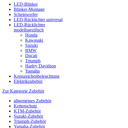
LED-Blinker
Blinker-Montage
Scheinwerfer
LED-Rücklichter universal
LED-Rücklichter
modellspezifisch
Honda
Kawasaki
Suzuki
BMW
Ducati
Triumph
Harley Davidson
Yamaha
Kennzeichenbeleuchtung
Elektrikzubehör
Zur Kategorie Zubehör
allgemeines Zubehör
Kettenschutz
KTM-Zubehör
Suzuki-Zubehör
Triumph-Zubehör
Yamaha-Zubehör