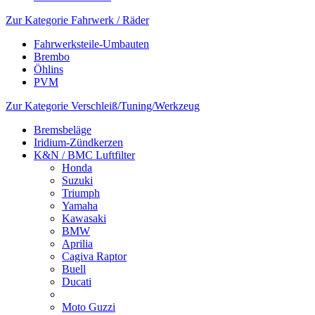
Zur Kategorie Fahrwerk / Räder
Fahrwerksteile-Umbauten
Brembo
Öhlins
PVM
Zur Kategorie Verschleiß/Tuning/Werkzeug
Bremsbeläge
Iridium-Zündkerzen
K&N / BMC Luftfilter
Honda
Suzuki
Triumph
Yamaha
Kawasaki
BMW
Aprilia
Cagiva Raptor
Buell
Ducati
Moto Guzzi