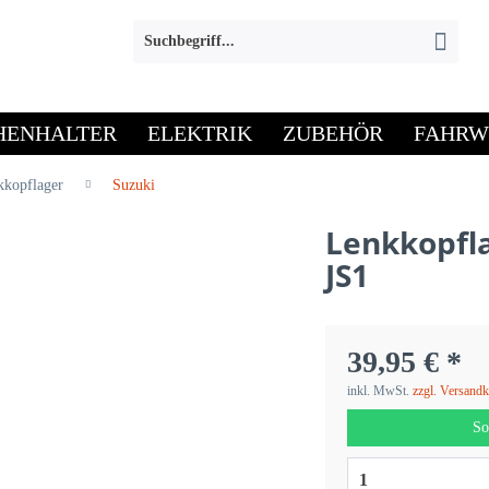
HENHALTER
ELEKTRIK
ZUBEHÖR
FAHRW
kkopflager
Suzuki
Lenkkopfla
JS1
39,95 € *
inkl. MwSt.
zzgl. Versand
So