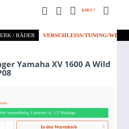
0,00 € *
ERK / RÄDER
VERSCHLEISS/TUNING/WERKZ
ager Yamaha XV 1600 A Wild
P08
kosten
fort versandfertig, Lieferzeit ca. 1-3 Werktage
In den
Warenkorb