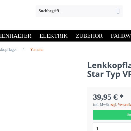
HENHALTER
ELEKTRIK
ZUBEHÖR
FAHRW
kkopflager
Yamaha
Lenkkopfl
Star Typ V
39,95 € *
inkl. MwSt.
zzgl. Versand
So