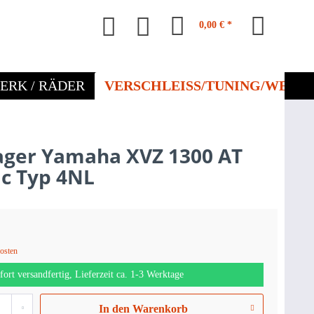
0,00 € *
ERK / RÄDER
VERSCHLEISS/TUNING/WERKZ
ager Yamaha XVZ 1300 AT
ic Typ 4NL
kosten
fort versandfertig, Lieferzeit ca. 1-3 Werktage
In den
Warenkorb