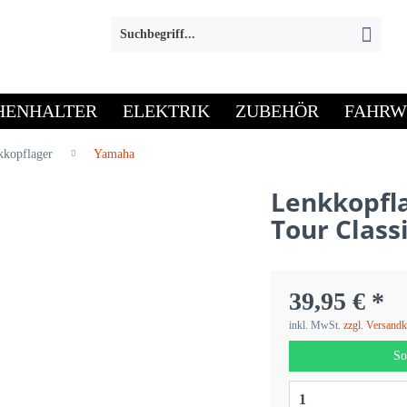
HENHALTER
ELEKTRIK
ZUBEHÖR
FAHRW
kkopflager
Yamaha
Lenkkopfl
Tour Class
39,95 € *
inkl. MwSt.
zzgl. Versand
So