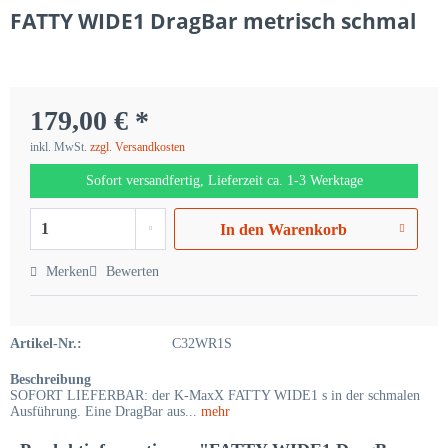
FATTY WIDE1 DragBar metrisch schmal
179,00 € *
inkl. MwSt.
zzgl. Versandkosten
Sofort versandfertig, Lieferzeit ca. 1-3 Werktage
In den
Warenkorb
Merken
Bewerten
Artikel-Nr.:
C32WR1S
Beschreibung
SOFORT LIEFERBAR: der K-MaxX FATTY WIDE1 s in der schmalen
Ausführung. Eine DragBar aus...
mehr