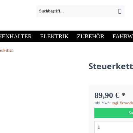
HENHALTER
ELEKTRIK
ZUBEHÖR
FAHRW
erketten
Steuerket
89,90 € *
inkl. MwSt.
zzgl. Versand
So