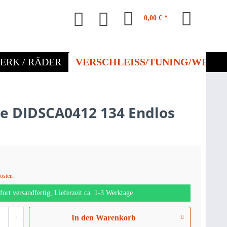
0,00 € *
ERK / RÄDER
VERSCHLEISS/TUNING/WERKZ
te DIDSCA0412 134 Endlos
kosten
fort versandfertig, Lieferzeit ca. 1-3 Werktage
In den
Warenkorb